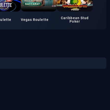
Caribbean Stud
ulette
Vegas Roulette
Poker