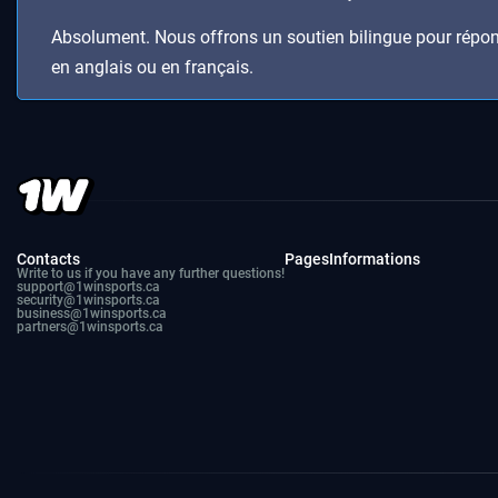
Absolument. Nous offrons un soutien bilingue pour répon
en anglais ou en français.
Contacts
Pages
Informations
Write to us if you have any further questions!
support@1winsports.ca
security@1winsports.ca
business@1winsports.ca
partners@1winsports.ca