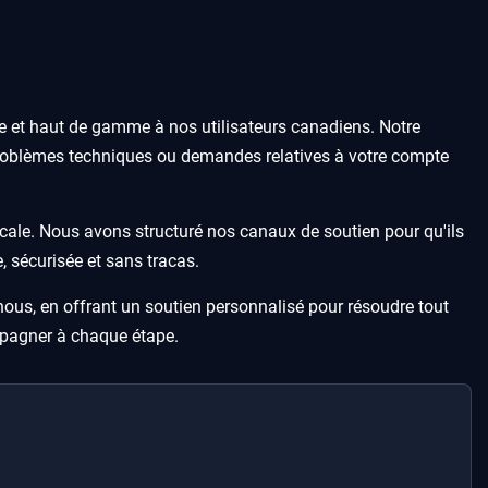
ide et haut de gamme à nos utilisateurs canadiens. Notre
, problèmes techniques ou demandes relatives à votre compte
cale. Nous avons structuré nos canaux de soutien pour qu'ils
, sécurisée et sans tracas.
ous, en offrant un soutien personnalisé pour résoudre tout
mpagner à chaque étape.