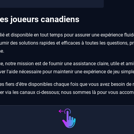
les joueurs canadiens
édié et disponible en tout temps pour assurer une expérience flu
urnir des solutions rapides et efficaces à toutes les questions
e.
notre mission est de fournir une assistance claire, utile et ami
er l'aide nécessaire pour maintenir une expérience de jeu simple
s fiers d'être disponibles chaque fois que vous avez besoin de n
cter via les canaux ci-dessous; nous sommes là pour vous acco