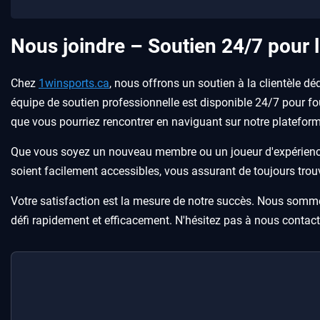
Nous joindre – Soutien 24/7 pour 
Chez
1winsports.ca
, nous offrons un soutien à la clientèle d
équipe de soutien professionnelle est disponible 24/7 pour fo
que vous pourriez rencontrer en naviguant sur notre plateform
Que vous soyez un nouveau membre ou un joueur d'expérience, 
soient facilement accessibles, vous assurant de toujours trouv
Votre satisfaction est la mesure de notre succès. Nous somme
défi rapidement et efficacement. N'hésitez pas à nous conta