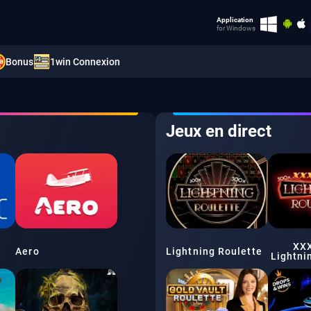
Application
for Windows
Bonus
1win Connexion
Jeux en direct
XX
Aero
Lightning Roulette
Lightni