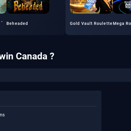
 -
Beheaded
Gold Vault Roulette
Mega Ro
1win Canada ?
ens