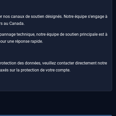
ser nos canaux de soutien désignés. Notre équipe s'engage à
urs au Canada.
dépannage technique, notre équipe de soutien principale est à
pour une réponse rapide.
 protection des données, veuillez contacter directement notre
axés sur la protection de votre compte.