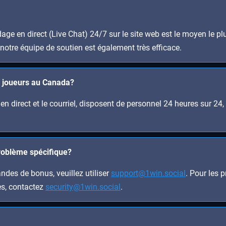
age en direct (Live Chat) 24/7 sur le site web est le moyen le 
 notre équipe de soutien est également très efficace.
es joueurs au Canada?
n direct et le courriel, disposent de personnel 24 heures sur 24,
problème spécifique?
ndes de bonus, veuillez utiliser
support@1win.social
. Pour les 
es, contactez
security@1win.social
.