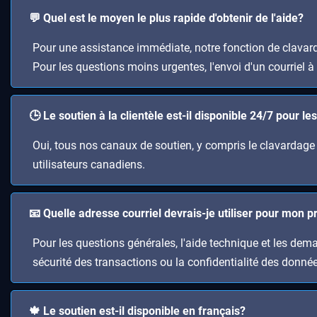
💬 Quel est le moyen le plus rapide d'obtenir de l'aide?
Pour une assistance immédiate, notre fonction de clavard
Pour les questions moins urgentes, l'envoi d'un courriel à
🕒 Le soutien à la clientèle est-il disponible 24/7 pour l
Oui, tous nos canaux de soutien, y compris le clavardage e
utilisateurs canadiens.
📧 Quelle adresse courriel devrais-je utiliser pour mon 
Pour les questions générales, l'aide technique et les dema
sécurité des transactions ou la confidentialité des donné
🍁 Le soutien est-il disponible en français?